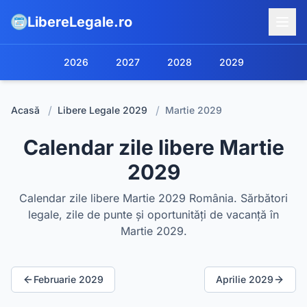
LibereLegale.ro
2026
2027
2028
2029
/
/
Acasă
Libere Legale
2029
Martie
2029
Calendar zile libere Martie
2029
Calendar zile libere Martie 2029 România. Sărbători
legale, zile de punte și oportunități de vacanță în
Martie 2029.
Februarie
2029
Aprilie
2029