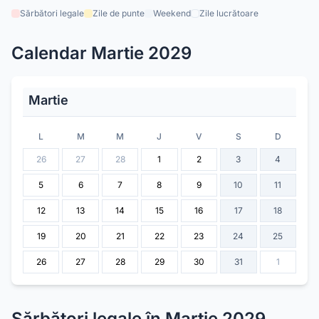
Sărbători legale
Zile de punte
Weekend
Zile lucrătoare
Calendar
Martie
2029
Martie
L
M
M
J
V
S
D
26
27
28
1
2
3
4
5
6
7
8
9
10
11
12
13
14
15
16
17
18
19
20
21
22
23
24
25
26
27
28
29
30
31
1
Sărbători legale în
Martie
2029